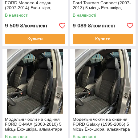
FORD Mondeo 4 седан
Ford Tourneo Connect (2007-
(2007-2014) Еко-шкіра,
2013) 5 місць Еко-шкіра,
алькантара
алькантара
В наявності
В наявності
9 509
9 089
₴/комплект
₴/комплект
Купити
Купити
Модельні чохли на сидіння
Модельні чохли на сидіння
FORD C-MAX (2003-2010) 5
FORD Galaxy (1995-2006) 5
місць Еко-шкіра, алькантара
місць Еко-шкіра, алькантара
В наявності
В наявності