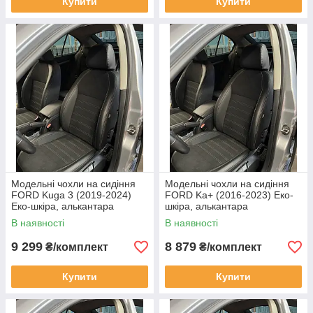
Купити
Купити
Модельні чохли на сидіння
Модельні чохли на сидіння
FORD Kuga 3 (2019-2024)
FORD Ka+ (2016-2023) Еко-
Еко-шкіра, алькантара
шкіра, алькантара
В наявності
В наявності
9 299
8 879
₴/комплект
₴/комплект
Купити
Купити