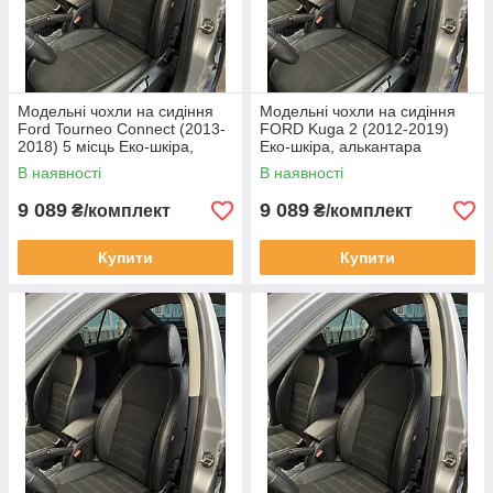
Модельні чохли на сидіння
Модельні чохли на сидіння
Ford Tourneo Connect (2013-
FORD Kuga 2 (2012-2019)
2018) 5 місць Еко-шкіра,
Еко-шкіра, алькантара
алькантара
В наявності
В наявності
9 089
9 089
₴/комплект
₴/комплект
Купити
Купити