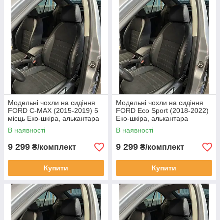
Модельні чохли на сидіння
Модельні чохли на сидіння
FORD C-MAX (2015-2019) 5
FORD Eco Sport (2018-2022)
місць Еко-шкіра, алькантара
Еко-шкіра, алькантара
В наявності
В наявності
9 299
9 299
₴/комплект
₴/комплект
Купити
Купити