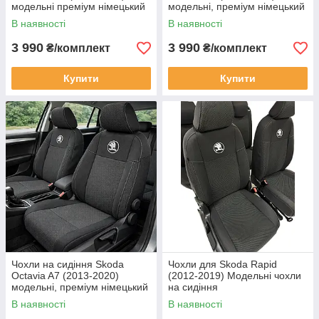
модельні преміум німецький
модельні, преміум німецький
гобелен
гобелен
В наявності
В наявності
3 990
3 990
₴/комплект
₴/комплект
Купити
Купити
Чохли на сидіння Skoda
Чохли для Skoda Rapid
Octavia A7 (2013-2020)
(2012-2019) Модельні чохли
модельні, преміум німецький
на сидіння
гобелен
В наявності
В наявності