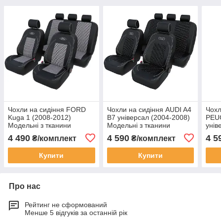
Чохли на сидіння FORD
Чохли на сидіння AUDI A4
Чохл
Kuga 1 (2008-2012)
B7 універсал (2004-2008)
PEU
Модельні з тканини
Модельні з тканини
унів
Моде
4 490
4 590
4 5
₴/комплект
₴/комплект
Купити
Купити
Про нас
Рейтинг не сформований
Менше 5 відгуків за останній рік