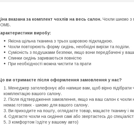
іна вказана за комплект чохлів на весь салон.
Чохли шиємо з 
РОМБ.
Характеристики виробу:
Якісна щільна тканина з трьох шаровою підкладкою.
Чохли повторюють форму сидінь, необхідні вирізи та поділи.
Сумісність з подушками безпеки, якщо вони передбачені у ваш
Спинки сидінь зариваються повністю
При необхідності можна чистити та прати
Що ви отримаєте після оформлення замовлення у нас?
Менеджер зателефонує або напише вам, щоб вірно підібрати чох
комплектацію вашого салону.
Після підтвердження замовлення, якщо на ваш салон є чохли н
немає готових - шиємо для вашого салону.
Ви приходите на пошту, оглядаєте товар, мацаєте тканину і я
Одягаєте чохли на сидіння самі або звертаєтесь до спеціаліст
З комфортом їздіте у вашому авто)