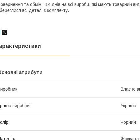
овернення та обмін - 14 днів на всі вироби, які мають товарний ви
береглися всі деталі з комплекту.
арактеристики
Основні атрибути
иробник
Власне в
раїна виробник
Україна
олір
Чорний
атеріал
Жаккард