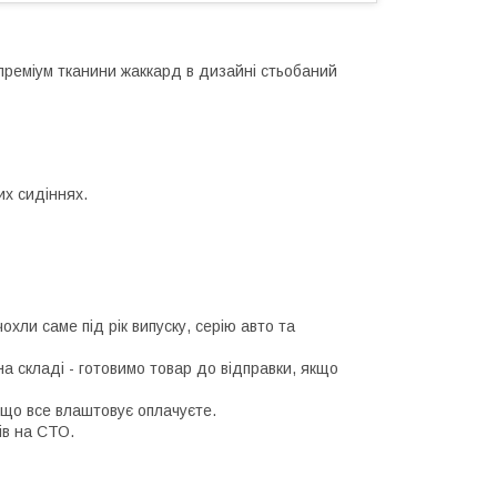
преміум тканини жаккард в дизайні стьобаний
их сидіннях.
ли саме під рік випуску, серію авто та
а складі - готовимо товар до відправки, якщо
кщо все влаштовує оплачуєте.
ів на СТО.