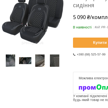
сидіння
5 090 ₴/компл
В наявності
Код:
PR- 
Купити
+380 (68) 525-57-99
У компанії підключені
будь-який товар не п