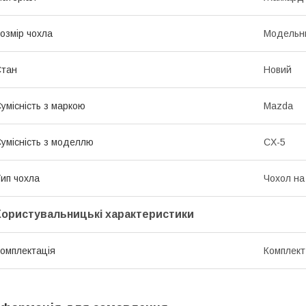
озмір чохла
Модельн
Стан
Новий
умісність з маркою
Mazda
умісність з моделлю
CX-5
ип чохла
Чохол на
Користувальницькі характеристики
омплектація
Комплект