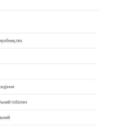
иробництво
сидіння
льний гобелен
льний