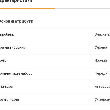
арактеристики
Основні атрибути
иробник
Власне в
раїна виробник
Україна
олір
Чорний
омплектація набору
Передні 
атеріал
Автомобі
озмір чохла
Універса