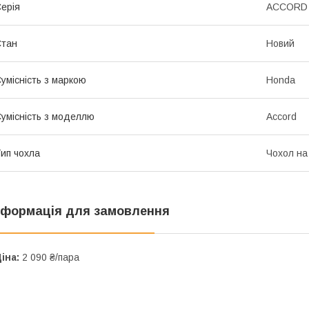
ерія
ACCORD V
Стан
Новий
умісність з маркою
Honda
умісність з моделлю
Accord
ип чохла
Чохол на
нформація для замовлення
іна:
2 090 ₴/пара