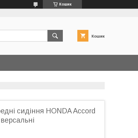
Кошик
Кошик
редні сидіння HONDA Accord
іверсальні